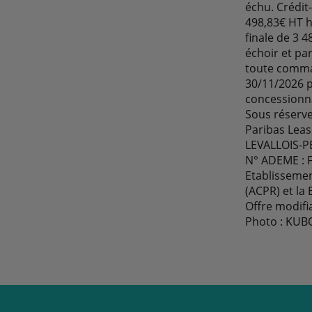
échu. Crédit
498,83€ HT h
finale de 3 
échoir et pa
toute comman
30/11/2026 p
concessionna
Sous réserv
Paribas Leas
LEVALLOIS-PE
N° ADEME : 
Etablissemen
(ACPR) et la
Offre modifi
Photo : KUB