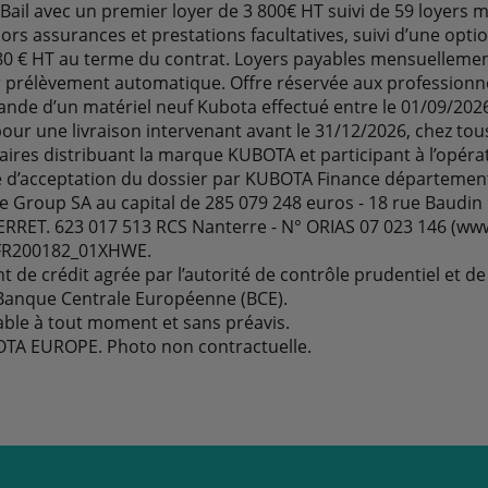
-Bail avec un premier loyer de 3 800€ HT suivi de 59 loyers 
ors assurances et prestations facultatives, suivi d’une opti
480 € HT au terme du contrat. Loyers payables mensuelleme
r prélèvement automatique. Offre réservée aux professionn
de d’un matériel neuf Kubota effectué entre le 01/09/2026
our une livraison intervenant avant le 31/12/2026, chez tous
ires distribuant la marque KUBOTA et participant à l’opéra
e d’acceptation du dossier par KUBOTA Finance départemen
e Group SA au capital de 285 079 248 euros - 18 rue Baudin
RRET. 623 017 513 RCS Nanterre - N° ORIAS 07 023 146 (www.
FR200182_01XHWE.
t de crédit agrée par l’autorité de contrôle prudentiel et de
 Banque Centrale Européenne (BCE).
able à tout moment et sans préavis.
OTA EUROPE. Photo non contractuelle.