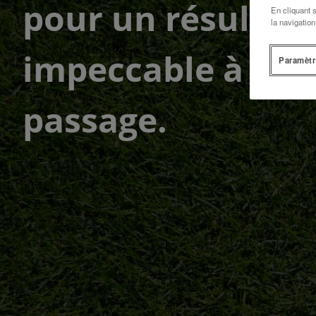
pour un résultat
En cliquant 
la navigation
impeccable à ch
Paramètr
passage.