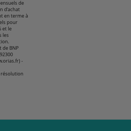
mensuels de
on d’achat
nt en terme à
els pour
 et le
 les
tion.
t de BNP
 92300
orias.fr) -
 résolution