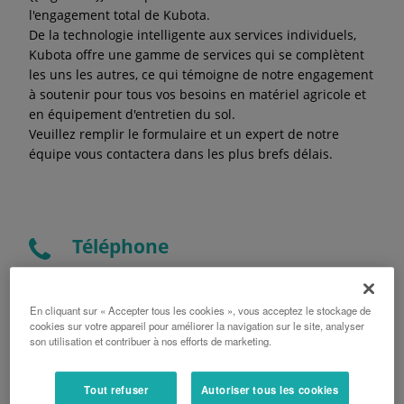
l'engagement total de Kubota.
De la technologie intelligente aux services individuels,
Kubota offre une gamme de services qui se complètent
les uns les autres, ce qui témoigne de notre engagement
à soutenir pour tous vos besoins en matériel agricole et
en équipement d'entretien du sol.
Veuillez remplir le formulaire et un expert de notre
équipe vous contactera dans les plus brefs délais.
Téléphone
04 71 48 85 85
En cliquant sur « Accepter tous les cookies », vous acceptez le stockage de
Adresse
cookies sur votre appareil pour améliorer la navigation sur le site, analyser
son utilisation et contribuer à nos efforts de marketing.
1 Route du parapluie
Les 4 chemins
Tout refuser
Autoriser tous les cookies
15250, NAUCELLES